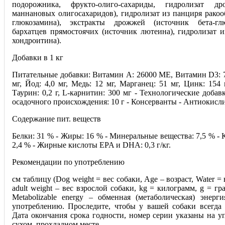
подорожника, фрукто-олиго-сахариды, гидролизат д
мaннановых олигосахаридов), гидролизат из панциря ракоо
глюкозамина), экстракты дрожжей (источник бета-глю
бархатцев прямостоячих (источник лютеина), гидролизат и
хондроитина).
Добавки в 1 кг
Питательные добавки: Витамин A: 26000 ME, Витамин D3: 7
мг, Йод: 4,0 мг, Медь: 12 мг, Марганец: 51 мг, Цинк: 154 м
Таурин: 0,2 г, L-карнитин: 300 мг - Технологические доба
осадочного происхождения: 10 г - Консерванты - Антиокисл
Содержание пит. веществ
Белки: 31 % - Жиры: 16 % - Минеральные вещества: 7,5 % - 
2,4 % - Жирные кислоты EPA и DHA: 0,3 г/кг.
Рекомендации по употреблению
см таблицу (Dog weight = вес собаки, Age – возраст, Water = 
adult weight – вес взрослой собаки, kg = килограмм, g = гр
Metabolizable energy – обменная (метаболическая) энерги
употреблению. Проследите, чтобы у вашей собаки всегда 
Дата окончания срока годности, номер серии указаны на у
сухом, прохладном месте.