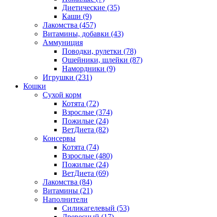
Диетические
(35)
Каши
(9)
Лакомства
(457)
Витамины, добавки
(43)
Аммуниция
Поводки, рулетки
(78)
Ошейники, шлейки
(87)
Намордники
(9)
Игрушки
(231)
Кошки
Сухой корм
Котята
(72)
Взрослые
(374)
Пожилые
(24)
ВетДиета
(82)
Консервы
Котята
(74)
Взрослые
(480)
Пожилые
(24)
ВетДиета
(69)
Лакомства
(84)
Витамины
(21)
Наполнители
Силикагелевый
(53)
Древесный
(17)