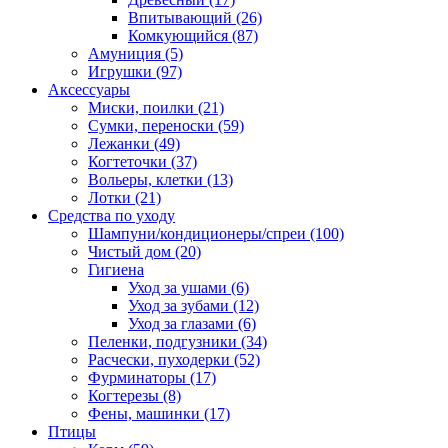
Впитывающий
(26)
Комкующийся
(87)
Амуниция
(5)
Игрушки
(97)
Аксессуары
Миски, поилки
(21)
Сумки, переноски
(59)
Лежанки
(49)
Когтеточки
(37)
Вольеры, клетки
(13)
Лотки
(21)
Средства по уходу
Шампуни/кондиционеры/спреи
(100)
Чистый дом
(20)
Гигиена
Уход за ушами
(6)
Уход за зубами
(12)
Уход за глазами
(6)
Пеленки, подгузники
(34)
Расчески, пуходерки
(52)
Фурминаторы
(17)
Когтерезы
(8)
Фены, машинки
(17)
Птицы