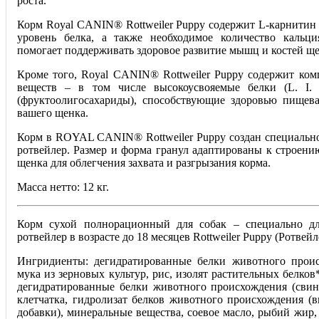
роста.
Корм Royal CANIN® Rottweiler Puppy содержит L-карнитин
уровень белка, а также необходимое количество кальц
помогает поддерживать здоровое развитие мышц и костей ще
Кроме того, Royal CANIN® Rottweiler Puppy содержит ком
веществ – в том числе высокоусвояемые белки (L. I. 
(фруктоолигосахариды), способствующие здоровью пищева
вашего щенка.
Корм в ROYAL CANIN® Rottweiler Puppy создан специально
ротвейлер. Размер и форма гранул адаптированы к строени
щенка для облегчения захвата и разгрызания корма.
Масса нетто: 12 кг.
Корм сухой полнорационный для собак – специально д
ротвейлер в возрасте до 18 месяцев Rottweiler Puppy (Ротвей
Ингридиенты: дегидратированные белки животного проис
мука из зерновых культур, рис, изолят растительных белко
дегидратированные белки животного происхождения (свини
клетчатка, гидролизат белков животного происхождения (в
добавки), минеральные вещества, соевое масло, рыбий жир,