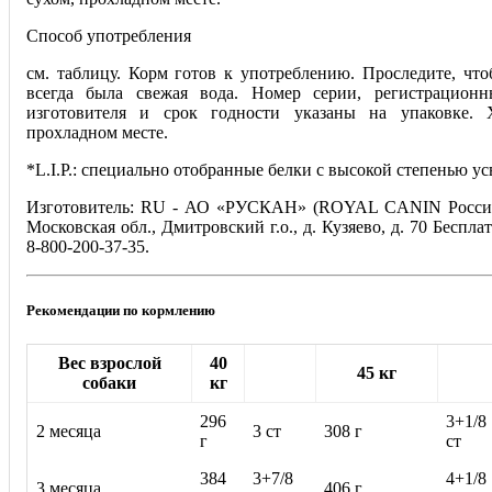
Способ употребления
см. таблицу. Корм готов к употреблению. Проследите, чт
всегда была свежая вода. Номер серии, регистрационн
изготовителя и срок годности указаны на упаковке. 
прохладном месте.
*L.I.P.: специально отобранные белки с высокой степенью ус
Изготовитель: RU - АО «РУСКАН» (ROYAL CANIN Россия)
Московская обл., Дмитровский г.о., д. Кузяево, д. 70 Беспла
8-800-200-37-35.
Рекомендации по кормлению
Вес взрослой
40
45 кг
собаки
кг
296
3+1/8
2 месяца
3 ст
308 г
г
ст
384
3+7/8
4+1/8
3 месяца
406 г