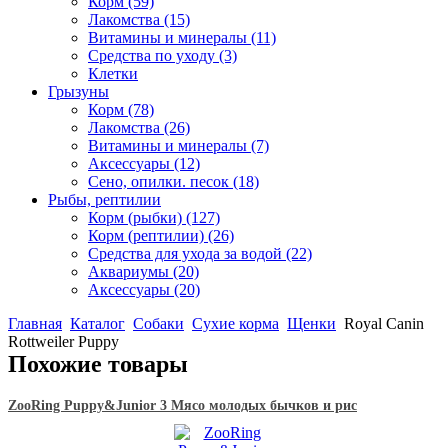
Корм
(59)
Лакомства
(15)
Витамины и минералы
(11)
Средства по уходу
(3)
Клетки
Грызуны
Корм
(78)
Лакомства
(26)
Витамины и минералы
(7)
Аксессуары
(12)
Сено, опилки. песок
(18)
Рыбы, рептилии
Корм (рыбки)
(127)
Корм (рептилии)
(26)
Средства для ухода за водой
(22)
Аквариумы
(20)
Аксессуары
(20)
Главная
Каталог
Собаки
Сухие корма
Щенки
Royal Canin
Rottweiler Puppy
Похожие товары
ZooRing Puppy&Junior 3 Мясо молодых бычков и рис