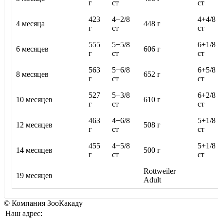
г
ст
ст
423
4+2/8
4+4/8
4 месяца
448 г
г
ст
ст
555
5+5/8
6+1/8
6 месяцев
606 г
г
ст
ст
563
5+6/8
6+5/8
8 месяцев
652 г
г
ст
ст
527
5+3/8
6+2/8
10 месяцев
610 г
г
ст
ст
463
4+6/8
5+1/8
12 месяцев
508 г
г
ст
ст
455
4+5/8
5+1/8
14 месяцев
500 г
г
ст
ст
Rottweiler
19 месяцев
Adult
© Компания ЗооКакаду
Наш адрес: