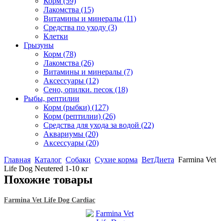
Корм
(59)
Лакомства
(15)
Витамины и минералы
(11)
Средства по уходу
(3)
Клетки
Грызуны
Корм
(78)
Лакомства
(26)
Витамины и минералы
(7)
Аксессуары
(12)
Сено, опилки. песок
(18)
Рыбы, рептилии
Корм (рыбки)
(127)
Корм (рептилии)
(26)
Средства для ухода за водой
(22)
Аквариумы
(20)
Аксессуары
(20)
Главная
Каталог
Собаки
Сухие корма
ВетДиета
Farmina Vet
Life Dog Neutered 1-10 кг
Похожие товары
Farmina Vet Life Dog Cardiac