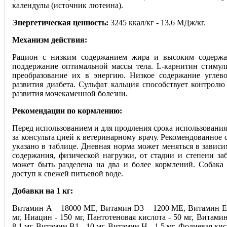
календулы (источник лютеина).
Энергетическая ценность:
3245 ккал/кг - 13,6 МДж/кг.
Механизм действия:
Рацион с низким содержанием жира и высоким содержан
поддержание оптимальной массы тела. L-карнитин стимул
преобразование их в энергию. Низкое содержание углево
развития диабета. Сульфат кальция способствует контрол
развития мочекаменной болезни.
Рекомендации по кормлению:
Перед использованием и для продления срока использования
за консульта цией к ветеринарному врачу. Рекомендованное 
указано в таблице. Дневная норма может меняться в завис
содержания, физической нагрузки, от стадии и степени за
может быть разделена на два и более кормлений. Собака
доступ к свежей питьевой воде.
Добавки на 1 кг:
Витамин А – 18000 МЕ, Витамин D3 – 1200 МЕ, Витамин Е -
мг, Ниацин - 150 мг, Пантотеновая кислота - 50 мг, Витамин
8,1 мг, Витамин В1 - 10 мг, Витамин Н - 1,5 мг, Фолиевая кис