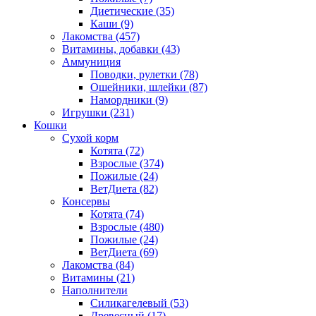
Диетические
(35)
Каши
(9)
Лакомства
(457)
Витамины, добавки
(43)
Аммуниция
Поводки, рулетки
(78)
Ошейники, шлейки
(87)
Намордники
(9)
Игрушки
(231)
Кошки
Сухой корм
Котята
(72)
Взрослые
(374)
Пожилые
(24)
ВетДиета
(82)
Консервы
Котята
(74)
Взрослые
(480)
Пожилые
(24)
ВетДиета
(69)
Лакомства
(84)
Витамины
(21)
Наполнители
Силикагелевый
(53)
Древесный
(17)