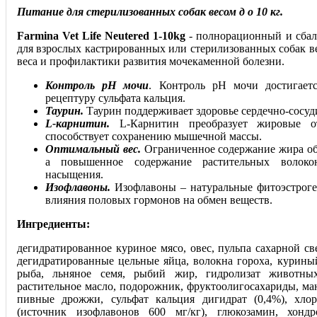
Питание для стерилизованных собак весом д о 10 кг.
Farmina Vet Life Neutered 1-10kg
- полнорационный и сбал
для взрослых кастрированных или стерилизованных собак ве
веса и профилактики развития мочекаменной болезни.
Контроль рН мочи
. Контроль рН мочи достигает
рецептуру сульфата кальция.
Таурин.
Таурин поддерживает здоровье сердечно-сосуд
L-карнитин.
L-Карнитин преобразует жировые о
способствует сохранению мышечной массы.
Оптимальный вес.
Ограниченное содержание жира обе
а повышенное содержание растительных волокон
насыщения.
Изофлавоны.
Изофлавоны – натуральные фитоэстроге
влияния половых гормонов на обмен веществ.
Ингредиенты:
дегидратированное куриное мясо, овес, пульпа сахарной с
дегидратированные цельные яйца, волокна гороха, курины
рыба, льняное семя, рыбий жир, гидролизат животных
растительное масло, подорожник, фруктоолигосахариды, ма
пивные дрожжи, сульфат кальция дигидрат (0,4%), хлор
(источник изофлавонов 600 мг/кг), глюкозамин, хондр