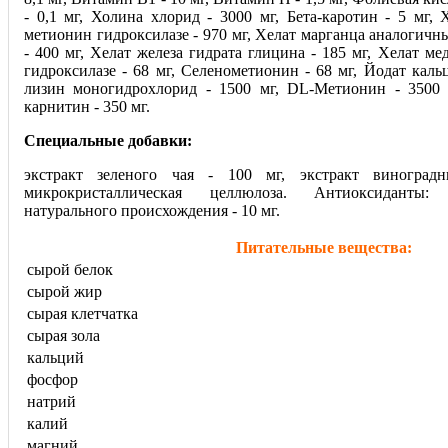
- 0,1 мг, Холина хлорид - 3000 мг, Бета-каротин - 5 мг,
метионин гидроксилазе - 970 мг, Хелат марганца аналогич
- 400 мг, Хелат железа гидрата глицина - 185 мг, Хелат 
гидроксилазе - 68 мг, Селенометионин - 68 мг, Йодат кальц
лизин моногидрохлорид - 1500 мг, DL-Метионин - 3500 м
карнитин - 350 мг.
Специальные добавки:
экстракт зеленого чая - 100 мг, экстракт виноград
микрокристаллическая целлюлоза. Антиоксиданты:
натурального происхождения - 10 мг.
Питательные вещества:
сырой белок
сырой жир
сырая клетчатка
сырая зола
кальций
фосфор
натрий
калий
магний