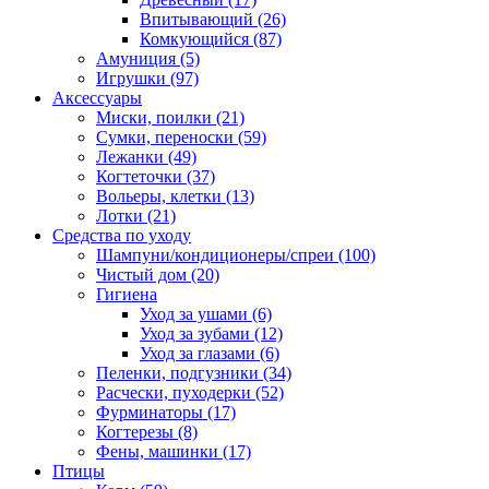
Впитывающий
(26)
Комкующийся
(87)
Амуниция
(5)
Игрушки
(97)
Аксессуары
Миски, поилки
(21)
Сумки, переноски
(59)
Лежанки
(49)
Когтеточки
(37)
Вольеры, клетки
(13)
Лотки
(21)
Средства по уходу
Шампуни/кондиционеры/спреи
(100)
Чистый дом
(20)
Гигиена
Уход за ушами
(6)
Уход за зубами
(12)
Уход за глазами
(6)
Пеленки, подгузники
(34)
Расчески, пуходерки
(52)
Фурминаторы
(17)
Когтерезы
(8)
Фены, машинки
(17)
Птицы