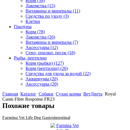
Корм
(59)
Лакомства
(15)
Витамины и минералы
(11)
Средства по уходу
(3)
Клетки
Грызуны
Корм
(78)
Лакомства
(26)
Витамины и минералы
(7)
Аксессуары
(12)
Сено, опилки. песок
(18)
Рыбы, рептилии
Корм (рыбки)
(127)
Корм (рептилии)
(26)
Средства для ухода за водой
(22)
Аквариумы
(20)
Аксессуары
(20)
Главная
Каталог
Собаки
Сухие корма
ВетДиета
Royal
Canin Fibre Response FR23
Похожие товары
Farmina Vet Life Dog Gastrointestinal