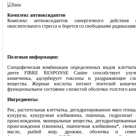
Комплекс антиоксидантов
Комплекс антиоксидантов синергичного действия 
окислительного стресса и борется со свободными радикалами
Полезная информация:
Специфическая комбинация определенных видов клетчат
диете FIBRE RESPONSE Canine способствует улуч
кишечника, адсорбирует токсины и раздражающие сл
вещества. Жирные кислоты питают эпителий кишеч
функциональное состояние слизистой оболочки толстого ки
Ингредиенты:
Рис, растительная клетчатка, дегидратированное мясо пти
кукуруза, кукурузная клейковина, пшеница, гидролизат
происхождения, минеральные вещества, дегидратированны
происхождения (свинина), пшеничная клейковина*, свеко
масло, рыбий жир, дрожжи, оболочка и семен