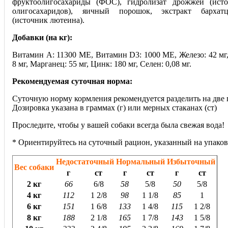
фруктоолигосахариды (ФОС), гидролизат дрожжей (ист
олигосахаридов), яичный порошок, экстракт бархат
(источник лютеина).
Добавки (на кг):
Витамин А: 11300 МЕ, Витамин D3: 1000 МЕ, Железо: 42 мг, 
8 мг, Марганец: 55 мг, Цинк: 180 мг, Селен: 0,08 мг.
Рекомендуемая суточная норма:
Суточную норму кормления рекомендуется разделить на две 
Дозировка указана в граммах (г) или мерных стаканах (ст)
Проследите, чтобы у вашей собаки всегда была свежая вода!
* Ориентируйтесь на суточный рацион, указанный на упаков
Недостаточный
Нормальный
Избыточный
Вес собаки
г
ст
г
ст
г
ст
2 кг
66
6/8
58
5/8
50
5/8
4 кг
112
1 2/8
98
1 1/8
85
1
6 кг
151
1 6/8
133
1 4/8
115
1 2/8
8 кг
188
2 1/8
165
1 7/8
143
1 5/8