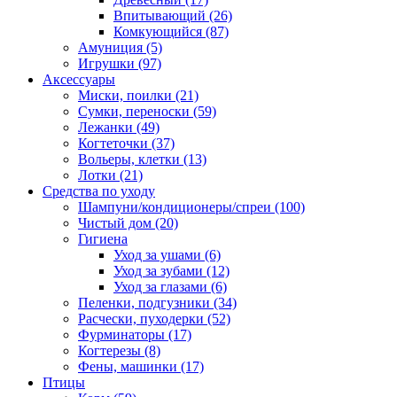
Впитывающий
(26)
Комкующийся
(87)
Амуниция
(5)
Игрушки
(97)
Аксессуары
Миски, поилки
(21)
Сумки, переноски
(59)
Лежанки
(49)
Когтеточки
(37)
Вольеры, клетки
(13)
Лотки
(21)
Средства по уходу
Шампуни/кондиционеры/спреи
(100)
Чистый дом
(20)
Гигиена
Уход за ушами
(6)
Уход за зубами
(12)
Уход за глазами
(6)
Пеленки, подгузники
(34)
Расчески, пуходерки
(52)
Фурминаторы
(17)
Когтерезы
(8)
Фены, машинки
(17)
Птицы