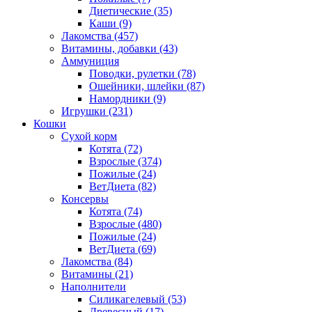
Диетические
(35)
Каши
(9)
Лакомства
(457)
Витамины, добавки
(43)
Аммуниция
Поводки, рулетки
(78)
Ошейники, шлейки
(87)
Намордники
(9)
Игрушки
(231)
Кошки
Сухой корм
Котята
(72)
Взрослые
(374)
Пожилые
(24)
ВетДиета
(82)
Консервы
Котята
(74)
Взрослые
(480)
Пожилые
(24)
ВетДиета
(69)
Лакомства
(84)
Витамины
(21)
Наполнители
Силикагелевый
(53)
Древесный
(17)