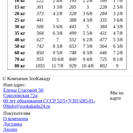
10 кг
222
2 4/8
195
2 2/8
169
1 7/8
15 кг
301
3 3/8
265
3
228
2 5/8
20 кг
373
4 2/8
328
3 6/8
284
3 2/8
25 кг
441
5
388
4 3/8
335
3 6/8
30 кг
506
5 6/8
445
5
384
4 3/8
35 кг
568
6 3/8
499
5 5/8
431
4 7/8
40 кг
627
7
552
6 2/8
477
5 3/8
50 кг
742
8 3/8
653
7 3/8
564
6 3/8
60 кг
850
9 5/8
748
8 3/8
646
7 2/8
70 кг
955
10 6/8
840
9 4/8
725
8 1/8
80 кг
1055
11 7/8
929
10 4/8
802
9
© Компания ЗооКакаду
Наш адрес:
Eлены Стасовой 50;
Мы на
Соколовская 72а;
карте
60 лет образования СССР 52/5
+7(391)285-81-
09
info@zookakadu24.ru
Покупателям
О компании
Доставка
Акции