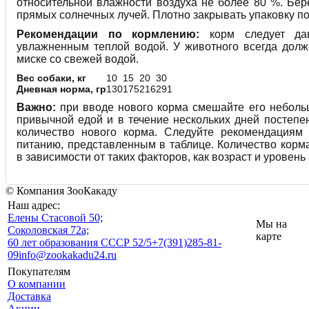
относительной влажности воздуха не более 80 %. Бер
прямых солнечных лучей. Плотно закрывать упаковку по
Рекомендации по кормлению:
корм следует да
увлажненным теплой водой. У животного всегда долж
миске со свежей водой.
Вес собаки, кг
10
15
20
30
Дневная норма, гр
130
175
216
291
Важно:
при вводе нового корма смешайте его неболь
привычной едой и в течение нескольких дней постепе
количество нового корма. Cледуйте рекомендациям
питанию, представленным в таблице. Количество корм
в зависимости от таких факторов, как возраст и уровень
© Компания ЗооКакаду
Наш адрес:
Eлены Стасовой 50;
Мы на
Соколовская 72а;
карте
60 лет образования СССР 52/5
+7(391)285-81-
09
info@zookakadu24.ru
Покупателям
О компании
Доставка
Акции