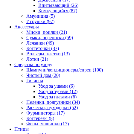
Впитывающий
(26)
Комкующийся
(87)
Амуниция
(5)
Игрушки
(97)
Аксессуары
Миски, поилки
(21)
Сумки, переноски
(59)
Лежанки
(49)
Когтеточки
(37)
Вольеры, клетки
(13)
Лотки
(21)
Средства по уходу
Шампуни/кондиционеры/спреи
(100)
Чистый дом
(20)
Гигиена
Уход за ушами
(6)
Уход за зубами
(12)
Уход за глазами
(6)
Пеленки, подгузники
(34)
Расчески, пуходерки
(52)
Фурминаторы
(17)
Когтерезы
(8)
Фены, машинки
(17)
Птицы