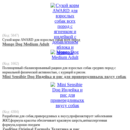
(Код: 5847)
Сухой корм AWARD для взрослых собак всех пород
Monge Dog Medium Adult
(Код: 1662)
Полноценный сбалансированный рацион для взрослых собак средних пород с
нормальной физической активностью, с курицей и рисом.
Mini Sensibie Doq Индейка и рис для привередливыхк вкусу собак
(Код: 4304)
Разработан для собак,привередливых к вкусу,профилактирует заболевания
ЖКТ,формула красоты обеспечивает красивую шерсть,антиаллергенная
формула,хорошо поедаем
ZooRing Original Formula Телятина и рис