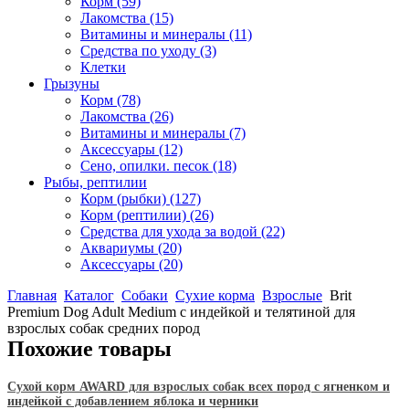
Корм
(59)
Лакомства
(15)
Витамины и минералы
(11)
Средства по уходу
(3)
Клетки
Грызуны
Корм
(78)
Лакомства
(26)
Витамины и минералы
(7)
Аксессуары
(12)
Сено, опилки. песок
(18)
Рыбы, рептилии
Корм (рыбки)
(127)
Корм (рептилии)
(26)
Средства для ухода за водой
(22)
Аквариумы
(20)
Аксессуары
(20)
Главная
Каталог
Собаки
Сухие корма
Взрослые
Brit
Premium Dog Adult Medium с индейкой и телятиной для
взрослых собак средних пород
Похожие товары
Сухой корм AWARD для взрослых собак всех пород с ягненком и
индейкой с добавлением яблока и черники