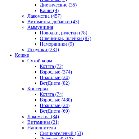
Диетические
(35)
Каши
(9)
Лакомства
(457)
Витамины, добавки
(43)
Аммуниция
Поводки, рулетки
(78)
Ошейники, шлейки
(87)
Намордники
(9)
Игрушки
(231)
Кошки
Сухой корм
Котята
(72)
Взрослые
(374)
Пожилые
(24)
ВетДиета
(82)
Консервы
Котята
(74)
Взрослые
(480)
Пожилые
(24)
ВетДиета
(69)
Лакомства
(84)
Витамины
(21)
Наполнители
Силикагелевый
(53)
Древесный
(17)