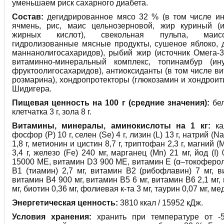
уменьшаем риск сахарного диабета.
Состав:
дегидрированное мясо 32 % (в том числе инд
ячмень, рис, маис цельнозерновой, жир куриный (и
жирных кислот), свекольная пульпа, маис
гидролизованные мясные продукты, сушеное яблоко, 
маннанолигосахаридов), рыбий жир (источник Омега-3
витаминно-минеральный комплекс, топинамбур (ин
фруктоолигосахаридов), антиоксиданты (в том числе ви
розмарина), хондропротекторы (глюкозамин и хондроити
Шидигера.
Пищевая ценность на 100 г (средние значения):
бел
клетчатка 3 г, зола 8 г.
Витамины, минералы, аминокислоты на 1 кг:
кал
фосфор (P) 10 г, селен (Se) 4 г, лизин (L) 13 г, натрий (Na
1,8 г, метионин и цистин 8,7 г, триптофан 2,3 г, магний (M
3,4 г, железо (Fe) 240 мг, марганец (Mn) 21 мг, йод (I)
15000 МЕ, витамин D3 900 МЕ, витамин Е (α–токоферол
В1 (тиамин) 2,7 мг, витамин В2 (рибофлавин) 7 мг, в
витамин В4 900 мг, витамин В5 6 мг, витамин В6 2,1 мг,
мг, биотин 0,36 мг, фолиевая к-та 3 мг, таурин 0,07 мг, мед
Энергетическая ценность:
3810 ккал / 15952 кДж.
Условия хранения:
хранить при температуре от -