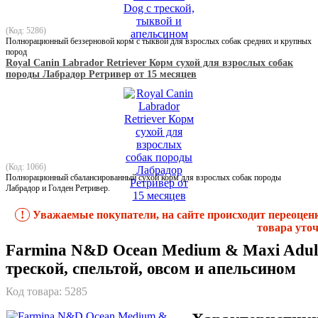
(Код: 5286)
Полнорационный беззерновой корм с тыквой для взрослых собак средних и крупных
пород
Royal Canin Labrador Retriever Корм сухой для взрослых собак
породы Лабрадор Ретривер от 15 месяцев
(Код: 1066)
Полнорационный сбалансированный сухой корм для взрослых собак породы
Лабрадор и Голден Ретривер.
!
Уважаемые покупатели, на сайте происходит переоцен
товара уточ
Farmina N&D Ocean Medium & Maxi Adult
треской, спельтой, овсом и апельсином
Код товара:
5285