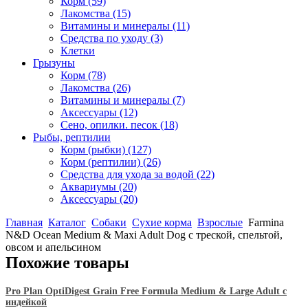
Корм
(59)
Лакомства
(15)
Витамины и минералы
(11)
Средства по уходу
(3)
Клетки
Грызуны
Корм
(78)
Лакомства
(26)
Витамины и минералы
(7)
Аксессуары
(12)
Сено, опилки. песок
(18)
Рыбы, рептилии
Корм (рыбки)
(127)
Корм (рептилии)
(26)
Средства для ухода за водой
(22)
Аквариумы
(20)
Аксессуары
(20)
Главная
Каталог
Собаки
Сухие корма
Взрослые
Farmina
N&D Ocean Medium & Maxi Adult Dog с треской, спельтой,
овсом и апельсином
Похожие товары
Pro Plan OptiDigest Grain Free Formula Medium & Large Adult с
индейкой