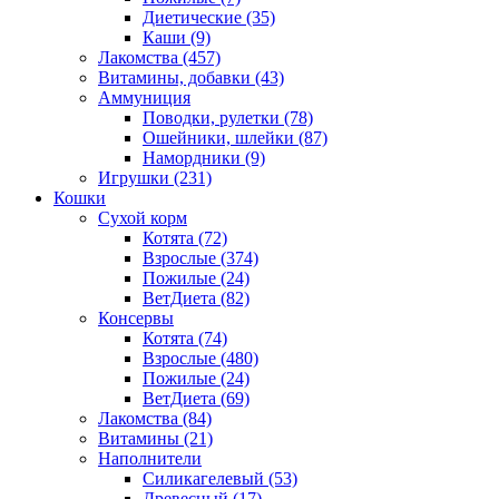
Диетические
(35)
Каши
(9)
Лакомства
(457)
Витамины, добавки
(43)
Аммуниция
Поводки, рулетки
(78)
Ошейники, шлейки
(87)
Намордники
(9)
Игрушки
(231)
Кошки
Сухой корм
Котята
(72)
Взрослые
(374)
Пожилые
(24)
ВетДиета
(82)
Консервы
Котята
(74)
Взрослые
(480)
Пожилые
(24)
ВетДиета
(69)
Лакомства
(84)
Витамины
(21)
Наполнители
Силикагелевый
(53)
Древесный
(17)