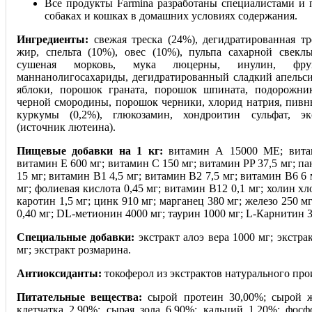
Все продукты Farmina разработаны специалистами и 
собаках и кошках в домашних условиях содержания.
Ингредиенты:
свежая треска (24%), дегидратированная тр
жир, спельта (10%), овес (10%), пульпа сахарной свеклы
сушеная морковь, мукa люцерны, инулин, фрукто
маннанолигосахариды, дегидратированный сладкий апельси
яблоки, порошок граната, порошок шпината, подорожни
черной смородины, порошок черники, хлорид натрия, пивн
куркумы (0,2%), глюкозамин, хондроитин сульфат, эк
(источник лютеина).
Пищевые добавки на 1 кг:
витамин А 15000 ME; вита
витамин Е 600 мг; витамин С 150 мг; витамин PP 37,5 мг; па
15 мг; витамин B1 4,5 мг; витамин В2 7,5 мг; витамин В6 6 
мг; фолиевая кислота 0,45 мг; витамин B12 0,1 мг; холин хл
каротин 1,5 мг; цинк 910 мг; марганец 380 мг; железо 250 мг
0,40 мг; DL-метионин 4000 мг; таурин 1000 мг; L-Карнитин 3
Специальные добавки:
экстракт алоэ вера 1000 мг; экстрак
мг; экстракт розмарина.
Антиоксиданты:
токоферол из экстрактов натурального про
Питательные вещества:
сырой протеин 30,00%; сырой ж
клетчатка 2,90%; сырая зола 6,90%; кальций 1,20%; фосф