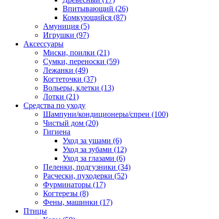
Впитывающий
(26)
Комкующийся
(87)
Амуниция
(5)
Игрушки
(97)
Аксессуары
Миски, поилки
(21)
Сумки, переноски
(59)
Лежанки
(49)
Когтеточки
(37)
Вольеры, клетки
(13)
Лотки
(21)
Средства по уходу
Шампуни/кондиционеры/спреи
(100)
Чистый дом
(20)
Гигиена
Уход за ушами
(6)
Уход за зубами
(12)
Уход за глазами
(6)
Пеленки, подгузники
(34)
Расчески, пуходерки
(52)
Фурминаторы
(17)
Когтерезы
(8)
Фены, машинки
(17)
Птицы