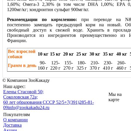
1,60%; Омега-3 2,30% (в том числе DHA 1,00%; EPA 0,
1200мг/кг; хондроитин сульфат 900мг/кг.
Рекомендации по кормлению:
при переводе на N&D
постепенно замещать предыдущий корм на новый. Об
свободный доступ к свежей воде. Хранить в прохладн
Производится из ингредиентов преимущественно из 
Франции.
Вес взрослой
10 кг
15 кг
20 кг
25 кг
30 кг
35 кг
40 кг
собаки
90-
125-
155-
180-
210-
230-
260-
Грамм в день
160 г
220 г
270 г
325 г
370 г
410 г
460 г
© Компания ЗооКакаду
Наш адрес:
Eлены Стасовой 50;
Мы на
Соколовская 72а;
карте
60 лет образования СССР 52/5
+7(391)285-81-
09
info@zookakadu24.ru
Покупателям
О компании
Доставка
Акции