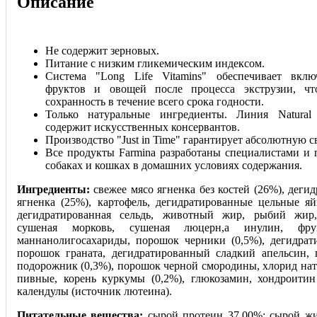
Описание
Не содержит зерновых.
Питание с низким гликемическим индексом.
Система "Long Life Vitamins" обеспечивает вклю
фруктов и овощей после процесса экструзии, чт
сохранность в течение всего срока годности.
Только натуральные ингредиенты. Линия Natural 
содержит искусственных консервантов.
Производство "Just in Time" гарантирует абсолютную с
Все продукты Farmina разработаны специалистами и 
собаках и кошках в домашних условиях содержания.
Ингредиенты:
свежее мясо ягненка без костей (26%), деги
ягненка (25%), картофель, дегидратированные цельные яйц
дегидратированная сельдь, животный жир, рыбий жир,
сушеная морковь, сушеная люцерн,а инулин, фрукт
маннанолигосахариды, порошок черники (0,5%), дегидрат
порошок граната, дегидратированный сладкий апельсин,
подорожник (0,3%), порошок черной смородины, хлорид нат
пивные, корень куркумы (0,2%), глюкозамин, хондроитин 
календулы (источник лютеина).
Питательные вещества:
сырой протеин 37,00%; сырой жи