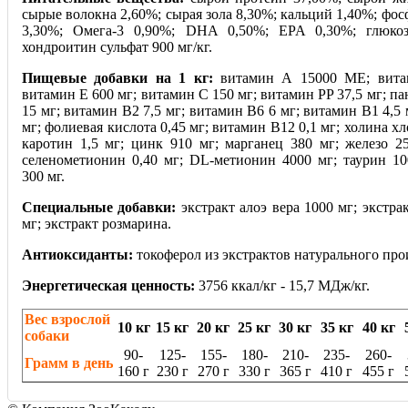
сырые волокна 2,60%; сырая зола 8,30%; кальций 1,40%; фос
3,30%; Омега‐3 0,90%; DHA 0,50%; EPA 0,30%; глюкоз
хондроитин сульфат 900 мг/кг.
Пищевые добавки на 1 кг:
витамин А 15000 МЕ; вита
витамин Е 600 мг; витамин С 150 мг; витамин PP 37,5 мг; па
15 мг; витамин В2 7,5 мг; витамин В6 6 мг; витамин В1 4,5 
мг; фолиевая кислота 0,45 мг; витамин В12 0,1 мг; холина хл
каротин 1,5 мг; цинк 910 мг; марганец 380 мг; железо 2
селенометионин 0,40 мг; DL‐метионин 4000 мг; таурин 10
300 мг.
Специальные добавки:
экстракт алоэ вера 1000 мг; экстрак
мг; экстракт розмарина.
Антиоксиданты:
токоферол из экстрактов натурального про
Энергетическая ценность:
3756 ккал/кг ‐ 15,7 МДж/кг.
Вес взрослой
10 кг
15 кг
20 кг
25 кг
30 кг
35 кг
40 кг
собаки
90-
125-
155-
180-
210-
235-
260-
Грамм в день
160 г
230 г
270 г
330 г
365 г
410 г
455 г