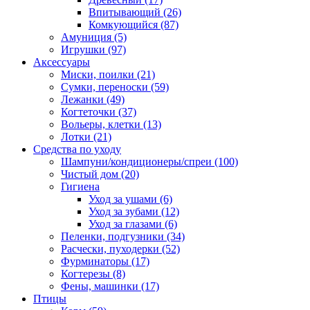
Впитывающий
(26)
Комкующийся
(87)
Амуниция
(5)
Игрушки
(97)
Аксессуары
Миски, поилки
(21)
Сумки, переноски
(59)
Лежанки
(49)
Когтеточки
(37)
Вольеры, клетки
(13)
Лотки
(21)
Средства по уходу
Шампуни/кондиционеры/спреи
(100)
Чистый дом
(20)
Гигиена
Уход за ушами
(6)
Уход за зубами
(12)
Уход за глазами
(6)
Пеленки, подгузники
(34)
Расчески, пуходерки
(52)
Фурминаторы
(17)
Когтерезы
(8)
Фены, машинки
(17)
Птицы