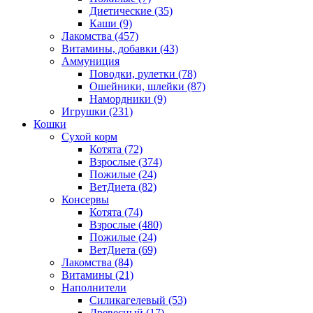
Диетические
(35)
Каши
(9)
Лакомства
(457)
Витамины, добавки
(43)
Аммуниция
Поводки, рулетки
(78)
Ошейники, шлейки
(87)
Намордники
(9)
Игрушки
(231)
Кошки
Сухой корм
Котята
(72)
Взрослые
(374)
Пожилые
(24)
ВетДиета
(82)
Консервы
Котята
(74)
Взрослые
(480)
Пожилые
(24)
ВетДиета
(69)
Лакомства
(84)
Витамины
(21)
Наполнители
Силикагелевый
(53)
Древесный
(17)