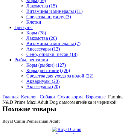
Корм
(59)
Лакомства
(15)
Витамины и минералы
(11)
Средства по уходу
(3)
Клетки
Грызуны
Корм
(78)
Лакомства
(26)
Витамины и минералы
(7)
Аксессуары
(12)
Сено, опилки. песок
(18)
Рыбы, рептилии
Корм (рыбки)
(127)
Корм (рептилии)
(26)
Средства для ухода за водой
(22)
Аквариумы
(20)
Аксессуары
(20)
Главная
Каталог
Собаки
Сухие корма
Взрослые
Farmina
N&D Prime Maxi Adult Dog с мясом ягнёнка и черникой
Похожие товары
Royal Canin Pomeranian Adult