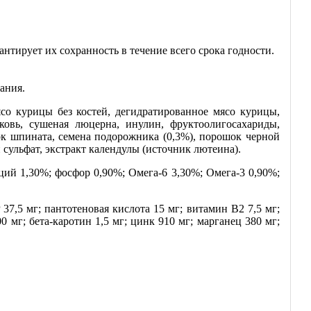
антирует их сохранность в течение всего срока годности.
ания.
ясо курицы без костей, дегидратированное мясо курицы,
овь, сушеная люцерна, инулин, фруктоолигосахариды,
ок шпината, семена подорожника (0,3%), порошок черной
сульфат, экстракт календулы (источник лютеина).
ций 1,30%; фосфор 0,90%; Омега‐6 3,30%; Омега‐3 0,90%;
7,5 мг; пантотеновая кислота 15 мг; витамин В2 7,5 мг;
 мг; бета‐каротин 1,5 мг; цинк 910 мг; марганец 380 мг;