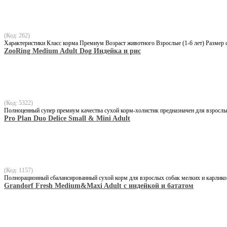
(Код: 262)
Характеристики Класс корма Премиум Возраст животного Взрослые (1-6 лет) Размер
ZooRing Medium Adult Dog Индейка и рис
(Код: 5322)
Полноценный супер премиум качества сухой корм-холистик предназначен для взрослы
Pro Plan Duo Delice Small & Mini Adult
(Код: 1157)
Полнорационный сбалансированный сухой корм для взрослых собак мелких и карликов
Grandorf Fresh Medium&Maxi Adult с индейкой и бататом