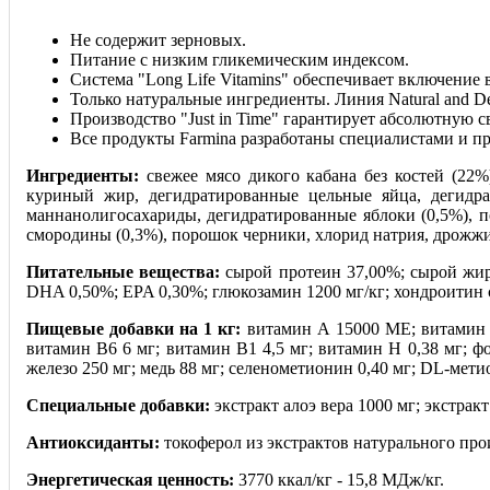
Не содержит зерновых.
Питание с низким гликемическим индексом.
Система "Long Life Vitamins" обеспечивает включение 
Только натуральные ингредиенты. Линия Natural and De
Производство "Just in Time" гарантирует абсолютную с
Все продукты Farmina разработаны специалистами и п
Ингредиенты:
свежее мясо дикого кабана без костей (22%
куриный жир, дегидратированные цельные яйца, дегидра
маннанолигосахариды, дегидратированные яблоки (0,5%), 
смородины (0,3%), порошок черники, хлорид натрия, дрожжи 
Питательные вещества:
сырой протеин 37,00%; сырой жир 
DHA 0,50%; EPA 0,30%; глюкозамин 1200 мг/кг; хондроитин с
Пищевые добавки на 1 кг:
витамин А 15000 МЕ; витамин D
витамин В6 6 мг; витамин В1 4,5 мг; витамин Н 0,38 мг; фо
железо 250 мг; медь 88 мг; селенометионин 0,40 мг; DL‐мети
Специальные добавки:
экстракт алоэ вера 1000 мг; экстракт
Антиоксиданты:
токоферол из экстрактов натурального про
Энергетическая ценность:
3770 ккал/кг ‐ 15,8 МДж/кг.