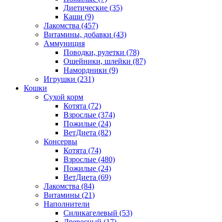
Диетические
(35)
Каши
(9)
Лакомства
(457)
Витамины, добавки
(43)
Аммуниция
Поводки, рулетки
(78)
Ошейники, шлейки
(87)
Намордники
(9)
Игрушки
(231)
Кошки
Сухой корм
Котята
(72)
Взрослые
(374)
Пожилые
(24)
ВетДиета
(82)
Консервы
Котята
(74)
Взрослые
(480)
Пожилые
(24)
ВетДиета
(69)
Лакомства
(84)
Витамины
(21)
Наполнители
Силикагелевый
(53)
Древесный
(17)