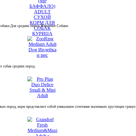
 собаки Для средних пород Животное Собаки
х собак средних пород.
ых пород, корм представляет собой уникальное сочетание маленьких хрустящих гранул