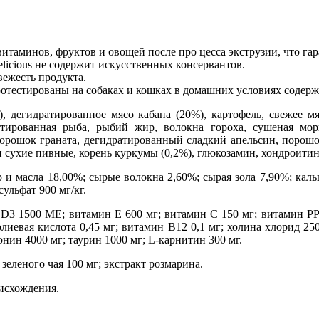
витаминов, фруктов и овощей после про цесса экструзии, что гар
licious не содержит искусственных консервантов.
вежесть продукта.
ротестированы на собаках и кошках в домашних условиях содерж
), дегидратированное мясо кабана (20%), картофель, свежее м
тированная рыба, рыбий жир, волокна гороха, сушеная морк
порошок граната, дегидратированный сладкий апельсин, порош
сухие пивные, корень куркумы (0,2%), глюкозамин, хондроитин 
и масла 18,00%; сырые волокна 2,60%; сырая зола 7,90%; каль
ульфат 900 мг/кг.
3 1500 МЕ; витамин Е 600 мг; витамин С 150 мг; витамин PP 3
лиевая кислота 0,45 мг; витамин В12 0,1 мг; холина хлорид 2500
онин 4000 мг; таурин 1000 мг; L‐карнитин 300 мг.
 зеленого чая 100 мг; экстракт розмарина.
исхождения.