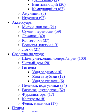
Впитывающий
(26)
Комкующийся
(87)
Амуниция
(5)
Игрушки
(97)
Аксессуары
Миски, поилки
(21)
Сумки, переноски
(59)
Лежанки
(49)
Когтеточки
(37)
Вольеры, клетки
(13)
Лотки
(21)
Средства по уходу
Шампуни/кондиционеры/спреи
(100)
Чистый дом
(20)
Гигиена
Уход за ушами
(6)
Уход за зубами
(12)
Уход за глазами
(6)
Пеленки, подгузники
(34)
Расчески, пуходерки
(52)
Фурминаторы
(17)
Когтерезы
(8)
Фены, машинки
(17)
Птицы