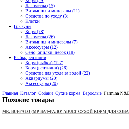
Корм
(59)
Лакомства
(15)
Витамины и минералы
(11)
Средства по уходу
(3)
Клетки
Грызуны
Корм
(78)
Лакомства
(26)
Витамины и минералы
(7)
Аксессуары
(12)
Сено, опилки. песок
(18)
Рыбы, рептилии
Корм (рыбки)
(127)
Корм (рептилии)
(26)
Средства для ухода за водой
(22)
Аквариумы
(20)
Аксессуары
(20)
Главная
Каталог
Собаки
Сухие корма
Взрослые
Farmina N&D 
Похожие товары
MR. BUFFALO (МР БАФФАЛО) ADULT СУХОЙ КОРМ ДЛЯ СОБ