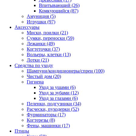
Впитывающий
(26)
Комкующийся
(87)
Амуниция
(5)
Игрушки
(97)
Аксессуары
Миски, поилки
(21)
Сумки, переноски
(59)
Лежанки
(49)
Когтеточки
(37)
Вольеры, клетки
(13)
Лотки
(21)
Средства по уходу
Шампуни/кондиционеры/спреи
(100)
Чистый дом
(20)
Гигиена
Уход за ушами
(6)
Уход за зубами
(12)
Уход за глазами
(6)
Пеленки, подгузники
(34)
Расчески, пуходерки
(52)
Фурминаторы
(17)
Когтерезы
(8)
Фены, машинки
(17)
Птицы