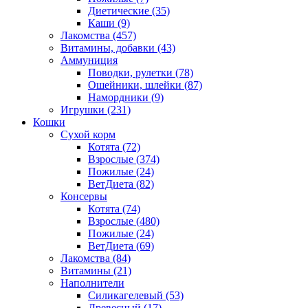
Диетические
(35)
Каши
(9)
Лакомства
(457)
Витамины, добавки
(43)
Аммуниция
Поводки, рулетки
(78)
Ошейники, шлейки
(87)
Намордники
(9)
Игрушки
(231)
Кошки
Сухой корм
Котята
(72)
Взрослые
(374)
Пожилые
(24)
ВетДиета
(82)
Консервы
Котята
(74)
Взрослые
(480)
Пожилые
(24)
ВетДиета
(69)
Лакомства
(84)
Витамины
(21)
Наполнители
Силикагелевый
(53)
Древесный
(17)