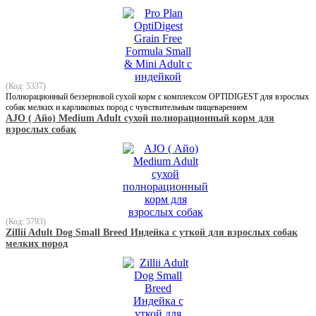
(Код: 5337)
Полнорационный беззерновой сухой корм с комплексом OPTIDIGEST для взрослых
собак мелких и карликовых пород с чувствительным пищеварением
АJO ( Айо) Medium Adult сухой полнорационный корм для
взрослых собак
(Код: 5793)
Zillii Adult Dog Small Breed Индейка с уткой для взрослых собак
мелких пород