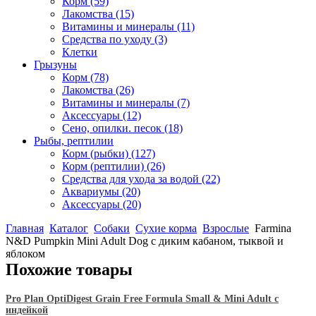
Корм
(59)
Лакомства
(15)
Витамины и минералы
(11)
Средства по уходу
(3)
Клетки
Грызуны
Корм
(78)
Лакомства
(26)
Витамины и минералы
(7)
Аксессуары
(12)
Сено, опилки. песок
(18)
Рыбы, рептилии
Корм (рыбки)
(127)
Корм (рептилии)
(26)
Средства для ухода за водой
(22)
Аквариумы
(20)
Аксессуары
(20)
Главная
Каталог
Собаки
Сухие корма
Взрослые
Farmina
N&D Pumpkin Mini Adult Dog с диким кабаном, тыквой и
яблоком
Похожие товары
Pro Plan OptiDigest Grain Free Formula Small & Mini Adult с
индейкой