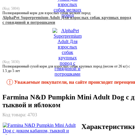
(Код: 5804)
Полнорационный корм для взрослых собак мелких пород
AlphaPet Superpremium Adult Для взрослых собак крупных пород
с говядиной и потрошками
(Код: 5830)
Полнорационный сухой корм для взрослых собак крупных пород (весом от 26 кг) с
1.5 до 5 лет
!
Уважаемые покупатели, на сайте происходит переоцен
Farmina N&D Pumpkin Mini Adult Dog с 
тыквой и яблоком
Код товара:
4703
Характеристик