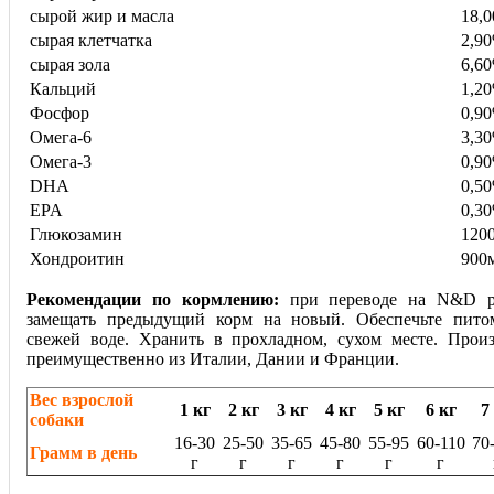
сырой жир и масла
18,
сырая клетчатка
2,9
сырая зола
6,6
Кальций
1,2
Фосфор
0,9
Омега-6
3,3
Омега-3
0,9
DHA
0,5
EPA
0,3
Глюкозамин
120
Хондроитин
900м
Рекомендации по кормлению:
при переводе на N&D ре
замещать предыдущий корм на новый. Обеспечьте пито
свежей воде. Хранить в прохладном, сухом месте. Произ
преимущественно из Италии, Дании и Франции.
Вес взрослой
1 кг
2 кг
3 кг
4 кг
5 кг
6 кг
7
собаки
16-30
25-50
35-65
45-80
55-95
60-110
70
Грамм в день
г
г
г
г
г
г