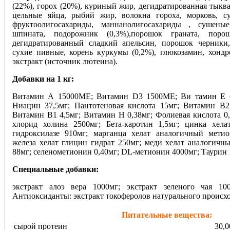
(22%), горох (20%), куриный жир, дегидратированная тыкв
цельные яйца, рыбий жир, волокна гороха, морковь, с
фруктоолигосахариды, маннанолигосахариды , сушеные
шпината, подорожник (0,3%),порошок граната, поро
дегидратированный сладкий апельсин, порошок черники
сухие пивные, корень куркумы (0,2%), глюкозамин, хондр
экстракт (источник лютеина).
Добавки на 1 кг:
Витамин А 15000МЕ; Витамин D3 1500МЕ; Ви тамин Е 6
Ниацин 37,5мг; Пантотеновая кислота 15мг; Витамин В2
Витамин В1 4,5мг; Витамин Н 0,38мг; Фолиевая кислота 0,
хлорид холина 2500мг; Бета-каротин 1,5мг; цинка хел
гидроксилазе 910мг; марганца хелат аналогичный метио
железа хелат глицин гидрат 250мг; меди хелат аналогичн
88мг; селенометионин 0,40мг; DL-метионин 4000мг; Таурин 
Специальные добавки:
экстракт алоэ вера 1000мг; экстракт зеленого чая 100
Антиоксиданты: экстракт токоферолов натурального происх
Питательные вещества:
сырой протеин
30,