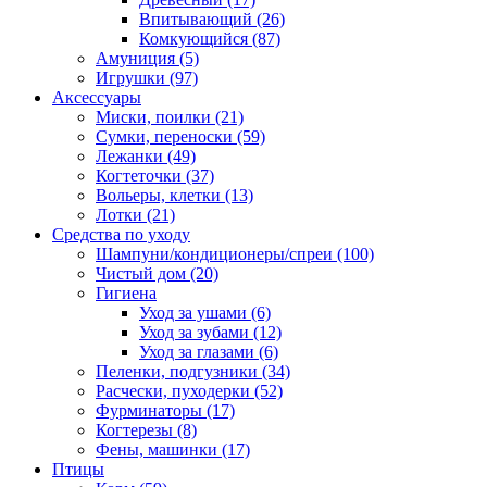
Впитывающий
(26)
Комкующийся
(87)
Амуниция
(5)
Игрушки
(97)
Аксессуары
Миски, поилки
(21)
Сумки, переноски
(59)
Лежанки
(49)
Когтеточки
(37)
Вольеры, клетки
(13)
Лотки
(21)
Средства по уходу
Шампуни/кондиционеры/спреи
(100)
Чистый дом
(20)
Гигиена
Уход за ушами
(6)
Уход за зубами
(12)
Уход за глазами
(6)
Пеленки, подгузники
(34)
Расчески, пуходерки
(52)
Фурминаторы
(17)
Когтерезы
(8)
Фены, машинки
(17)
Птицы