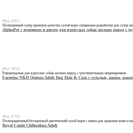
(Код: 4303)
Полноценный супер премиум качества сухой корм специально разработан для супер ми
AlphaPet c ягненком и рисом для взрослых собак мелких пород с
(Код: 5833)
Рекомендован для взрослых собак мелких пород с чувствительным пищеварением
Farmina N&D Quinoa Adult Dog Skin & Coat с сельдью, киноа, коко
(Код: 4710)
Полнорационный беззерновой диетический сухой корм с киноа для здоровья кожи и ш
Royal Canin Chihuahua Adult