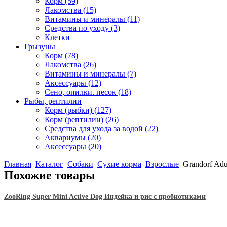
Корм
(59)
Лакомства
(15)
Витамины и минералы
(11)
Средства по уходу
(3)
Клетки
Грызуны
Корм
(78)
Лакомства
(26)
Витамины и минералы
(7)
Аксессуары
(12)
Сено, опилки. песок
(18)
Рыбы, рептилии
Корм (рыбки)
(127)
Корм (рептилии)
(26)
Средства для ухода за водой
(22)
Аквариумы
(20)
Аксессуары
(20)
Главная
Каталог
Собаки
Сухие корма
Взрослые
Grandorf Adu
Похожие товары
ZooRing Super Mini Active Dog Индейка и рис с пробиотиками