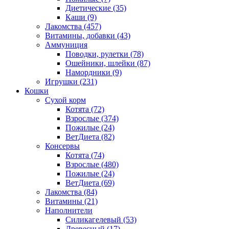
Диетические
(35)
Каши
(9)
Лакомства
(457)
Витамины, добавки
(43)
Аммуниция
Поводки, рулетки
(78)
Ошейники, шлейки
(87)
Намордники
(9)
Игрушки
(231)
Кошки
Сухой корм
Котята
(72)
Взрослые
(374)
Пожилые
(24)
ВетДиета
(82)
Консервы
Котята
(74)
Взрослые
(480)
Пожилые
(24)
ВетДиета
(69)
Лакомства
(84)
Витамины
(21)
Наполнители
Силикагелевый
(53)
Древесный
(17)