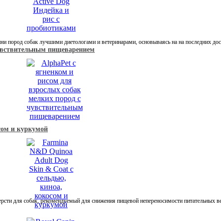
ни пород собак лучшими диетологами и ветеринарами, основываясь на на последних до
 чувствительным пищеварением
сом и куркумой
ерсти для собак, рекомендуемый для снижения пищевой непереносимости питательных в