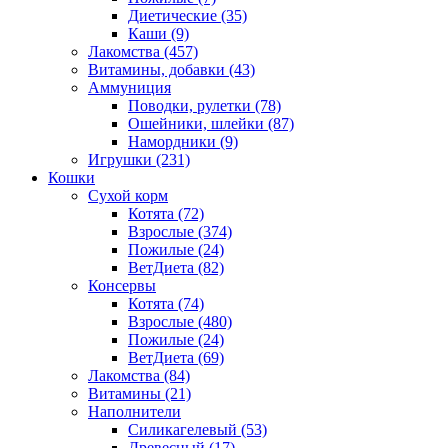
Диетические
(35)
Каши
(9)
Лакомства
(457)
Витамины, добавки
(43)
Аммуниция
Поводки, рулетки
(78)
Ошейники, шлейки
(87)
Намордники
(9)
Игрушки
(231)
Кошки
Сухой корм
Котята
(72)
Взрослые
(374)
Пожилые
(24)
ВетДиета
(82)
Консервы
Котята
(74)
Взрослые
(480)
Пожилые
(24)
ВетДиета
(69)
Лакомства
(84)
Витамины
(21)
Наполнители
Силикагелевый
(53)
Древесный
(17)