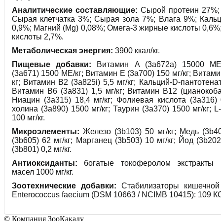
Аналитические составляющие:
Сырой протеин 27%;
Сырая клетчатка 3%; Сырая зола 7%; Влага 9%; Каль
0,9%; Магний (Mg) 0,08%; Омега-3 жирные кислоты 0,6
кислоты 2,7%.
Метаболическая энергия:
3900 ккал/кг.
Пищевые добавки:
Витамин A (3a672a) 15000 МЕ/
(3а671) 1500 МЕ/кг; Витамин Е (3а700) 150 мг/кг; Витами
кг; Витамин B2 (3a825i) 5,5 мг/кг; Кальций-D-пантотенат
Витамин B6 (3a831) 1,5 мг/кг; Витамин B12 (цианокоба
Ниацин (3a315) 18,4 мг/кг; Фолиевая кислота (3a316) 
холина (3a890) 1500 мг/кг; Таурин (3a370) 1500 мг/кг; L
100 мг/кг.
Микроэлементы:
Железо (3b103) 50 мг/кг; Медь (3b40
(3b605) 62 мг/кг; Марганец (3b503) 10 мг/кг; Йод (3b202
(3b801) 0,2 мг/кг.
Антиоксиданты:
богатые токоферолом экстракты и
масел 1000 мг/кг.
Зоотехнические добавки:
Стабилизаторы кишечной
Enterococcus faecium (DSM 10663 / NCIMB 10415): 109 К
© Компания ЗооКакаду