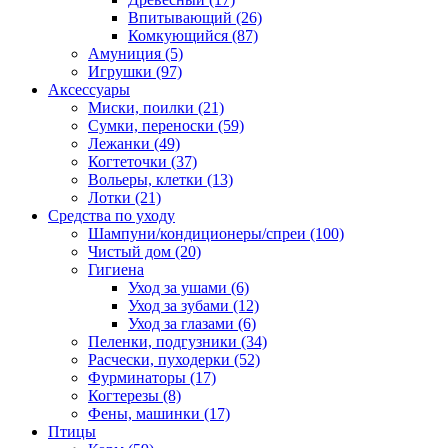
Впитывающий
(26)
Комкующийся
(87)
Амуниция
(5)
Игрушки
(97)
Аксессуары
Миски, поилки
(21)
Сумки, переноски
(59)
Лежанки
(49)
Когтеточки
(37)
Вольеры, клетки
(13)
Лотки
(21)
Средства по уходу
Шампуни/кондиционеры/спреи
(100)
Чистый дом
(20)
Гигиена
Уход за ушами
(6)
Уход за зубами
(12)
Уход за глазами
(6)
Пеленки, подгузники
(34)
Расчески, пуходерки
(52)
Фурминаторы
(17)
Когтерезы
(8)
Фены, машинки
(17)
Птицы