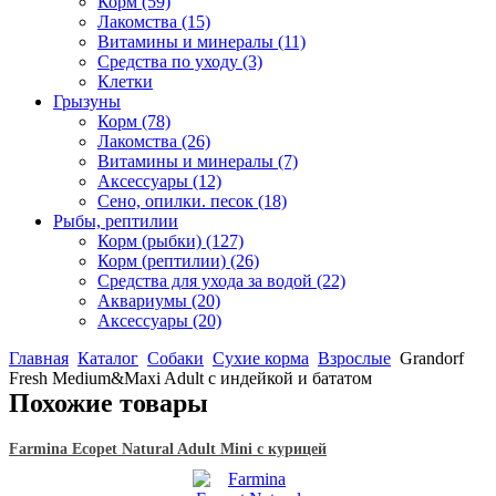
Корм
(59)
Лакомства
(15)
Витамины и минералы
(11)
Средства по уходу
(3)
Клетки
Грызуны
Корм
(78)
Лакомства
(26)
Витамины и минералы
(7)
Аксессуары
(12)
Сено, опилки. песок
(18)
Рыбы, рептилии
Корм (рыбки)
(127)
Корм (рептилии)
(26)
Средства для ухода за водой
(22)
Аквариумы
(20)
Аксессуары
(20)
Главная
Каталог
Собаки
Сухие корма
Взрослые
Grandorf
Fresh Medium&Maxi Adult с индейкой и бататом
Похожие товары
Farmina Ecopet Natural Adult Mini с курицей