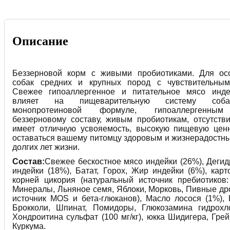
Описание
Беззерновой корм с живыми пробиотиками. Для ос
собак средних и крупных пород с чувствительны
Свежее гипоаллергенное и питательное мясо инде
влияет на пищеварительную систему соба
монопротеиновой формуле, гипоаллергенным 
беззерновому составу, живым пробиотикам, отсутств
имеет отличную усвояемость, высокую пищевую ценн
оставаться вашему питомцу здоровым и жизнерадостн
долгих лет жизни.
Состав:
Свежее бескостное мясо индейки (26%), Деги
индейки (18%), Батат, Горох, Жир индейки (6%), кар
корней цикория (натуральный источник пребиотиков
Минералы, Льняное семя, Яблоки, Морковь, Пивные д
источник MOS и бета-глюканов), Масло лосося (1%), 
Брокколи, Шпинат, Помидоры, Глюкозамина гидрохло
Хондроитина сульфат (100 мг/кг), юкка Шидигера, Гре
Куркума.