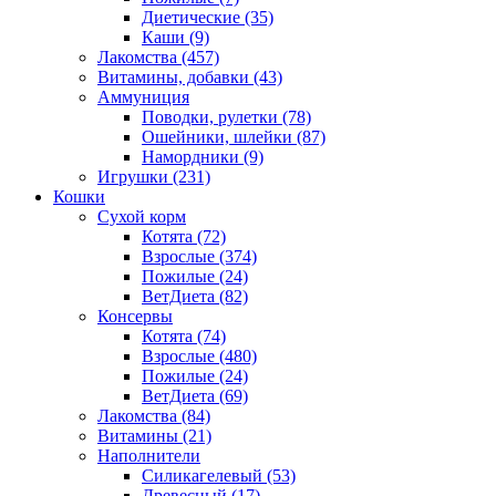
Диетические
(35)
Каши
(9)
Лакомства
(457)
Витамины, добавки
(43)
Аммуниция
Поводки, рулетки
(78)
Ошейники, шлейки
(87)
Намордники
(9)
Игрушки
(231)
Кошки
Сухой корм
Котята
(72)
Взрослые
(374)
Пожилые
(24)
ВетДиета
(82)
Консервы
Котята
(74)
Взрослые
(480)
Пожилые
(24)
ВетДиета
(69)
Лакомства
(84)
Витамины
(21)
Наполнители
Силикагелевый
(53)
Древесный
(17)