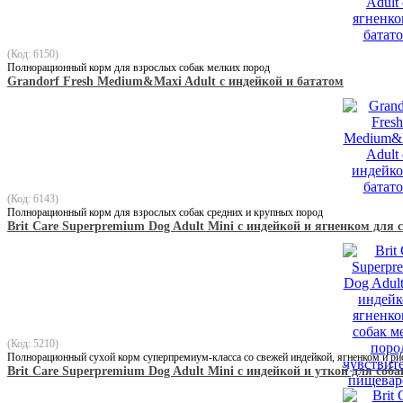
(Код: 6150)
Полнорационный корм для взрослых собак мелких пород
Grandorf Fresh Medium&Maxi Adult с индейкой и бататом
(Код: 6143)
Полнорационный корм для взрослых собак средних и крупных пород
Brit Care Superpremium Dog Adult Mini с индейкой и ягненком дл
(Код: 5210)
Полнорационный сухой корм суперпремиум-класса со свежей индейкой, ягненком и ри
Brit Care Superpremium Dog Adult Mini с индейкой и уткой для со