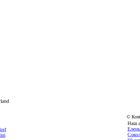
land
© Ком
Наш а
Eлены
Сокол