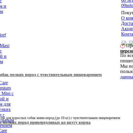
60 ле
09
inf
Поку
О ко
Доста
Акци
Конт
Про
!
персо
По вс
пишит
Мы ис
пользо
я собак мелких пород с чувствительным пищеварением
данн
сом для взрослых собак мини-пород (до 10 кг) с чувствительным пищеварением
бак мелких пород привередливых ко вкусу корма