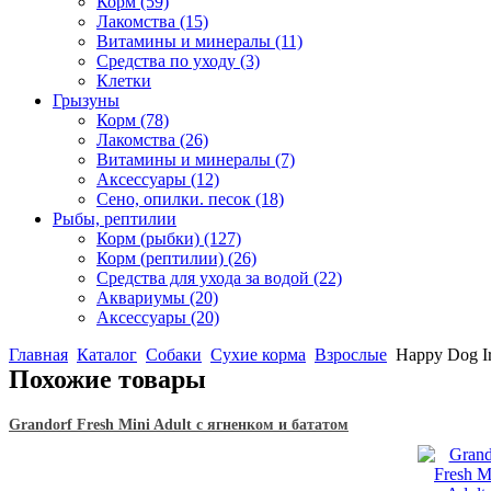
Корм
(59)
Лакомства
(15)
Витамины и минералы
(11)
Средства по уходу
(3)
Клетки
Грызуны
Корм
(78)
Лакомства
(26)
Витамины и минералы
(7)
Аксессуары
(12)
Сено, опилки. песок
(18)
Рыбы, рептилии
Корм (рыбки)
(127)
Корм (рептилии)
(26)
Средства для ухода за водой
(22)
Аквариумы
(20)
Аксессуары
(20)
Главная
Каталог
Собаки
Сухие корма
Взрослые
Happy Dog Ir
Похожие товары
Grandorf Fresh Mini Adult с ягненком и бататом