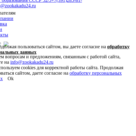
т образования СССР 52/5
+7(391)285-81-
o@zookakadu24.ru
пателям
мпании
вка
и
акты
должая пользоваться сайтом, вы даете согласие на
обработку
нальных данных
ем вопросам и предложениям, связанным с работой сайта,
е на
info@zookakadu24.ru
пользуем cookies для корректной работы сайта. Продолжая
ваться сайтом, даете согласие на
обработку персональных
ых
Ok