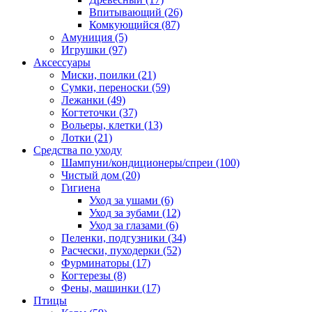
Впитывающий
(26)
Комкующийся
(87)
Амуниция
(5)
Игрушки
(97)
Аксессуары
Миски, поилки
(21)
Сумки, переноски
(59)
Лежанки
(49)
Когтеточки
(37)
Вольеры, клетки
(13)
Лотки
(21)
Средства по уходу
Шампуни/кондиционеры/спреи
(100)
Чистый дом
(20)
Гигиена
Уход за ушами
(6)
Уход за зубами
(12)
Уход за глазами
(6)
Пеленки, подгузники
(34)
Расчески, пуходерки
(52)
Фурминаторы
(17)
Когтерезы
(8)
Фены, машинки
(17)
Птицы