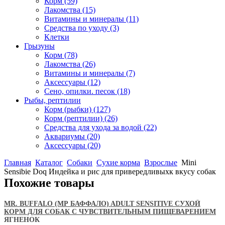
Корм
(59)
Лакомства
(15)
Витамины и минералы
(11)
Средства по уходу
(3)
Клетки
Грызуны
Корм
(78)
Лакомства
(26)
Витамины и минералы
(7)
Аксессуары
(12)
Сено, опилки. песок
(18)
Рыбы, рептилии
Корм (рыбки)
(127)
Корм (рептилии)
(26)
Средства для ухода за водой
(22)
Аквариумы
(20)
Аксессуары
(20)
Главная
Каталог
Собаки
Сухие корма
Взрослые
Mini
Sensibie Doq Индейка и рис для привередливыхк вкусу собак
Похожие товары
MR. BUFFALO (МР БАФФАЛО) ADULT SENSITIVE СУХОЙ
КОРМ ДЛЯ СОБАК С ЧУВСТВИТЕЛЬНЫМ ПИЩЕВАРЕНИЕМ
ЯГНЕНОК