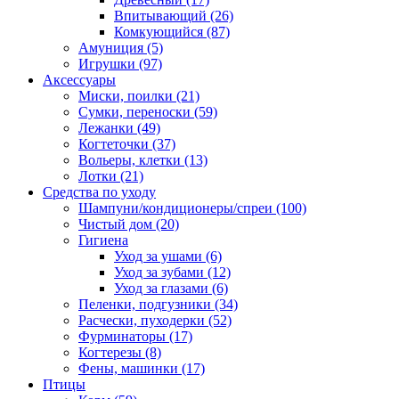
Впитывающий
(26)
Комкующийся
(87)
Амуниция
(5)
Игрушки
(97)
Аксессуары
Миски, поилки
(21)
Сумки, переноски
(59)
Лежанки
(49)
Когтеточки
(37)
Вольеры, клетки
(13)
Лотки
(21)
Средства по уходу
Шампуни/кондиционеры/спреи
(100)
Чистый дом
(20)
Гигиена
Уход за ушами
(6)
Уход за зубами
(12)
Уход за глазами
(6)
Пеленки, подгузники
(34)
Расчески, пуходерки
(52)
Фурминаторы
(17)
Когтерезы
(8)
Фены, машинки
(17)
Птицы