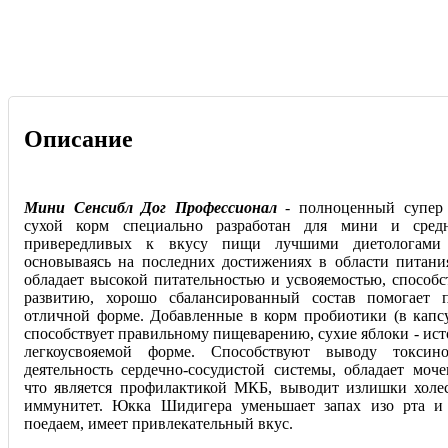
Описание
Мини Сенсибл Дог Профессионал
- полноценный супер
сухой корм специально разработан для мини и сред
привередливых к вкусу пищи лучшими диетологами 
основываясь на последних достижениях в области питан
обладает высокой питательностью и усвояемостью, способс
развитию, хорошо сбалансированный состав помогае
отличной форме. Добавленные в корм пробиотики (в капс
способствует правильному пищеварению, сухие яблоки - ис
легкоусвояемой форме. Способствуют выводу токсин
деятельность сердечно-сосудистой системы, обладает моч
что является профилактикой МКБ, выводит излишки холе
иммунитет. Юкка Шидигера уменьшает запах изо рта и
поедаем, имеет привлекательный вкус.