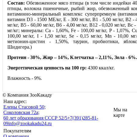
Состав:
Обезвоженное мясо птицы (в том числе индейки 40
птицы, волокна пшеничные, рыбий жир, обезвоженный ко
витаминно-минеральный комплекс суперпремиум (витамин
витамин D3 - 1500 МЕ/кг, E - 300 мг/кг, B1 - 5,00 мг/кг, B2 - 4
мг/кг, B5 - 60,00 мг/кг, B6 - 4,00 мг/кг, B12 - 0,020 мг/кг, Bc -
мг/кг; минералы: Ca - 1,60%, Fe - 100,00 мг/кг, P - 1,07%, Cu
100,00 мг/кг, I - 1,50 мг/кг, Se - 0,15 мг/кг, Mn - 10,00 мг
метионин-цистин - 1,50%, таурин, пробиотики, ябло
Шидигера.)
Протеин - 30%, Жир – 14%, Клетчатка – 2,11%, Зола - 6%.
Энергетическая ценность на 100 гр:
4300 ккал/кг.
Влажность - 9%.
© Компания ЗооКакаду
Наш адрес:
Eлены Стасовой 50;
Мы на
Соколовская 72а;
карте
60 лет образования СССР 52/5
+7(391)285-81-
09
info@zookakadu24.ru
Покупателям
О компании