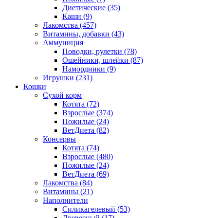
Диетические
(35)
Каши
(9)
Лакомства
(457)
Витамины, добавки
(43)
Аммуниция
Поводки, рулетки
(78)
Ошейники, шлейки
(87)
Намордники
(9)
Игрушки
(231)
Кошки
Сухой корм
Котята
(72)
Взрослые
(374)
Пожилые
(24)
ВетДиета
(82)
Консервы
Котята
(74)
Взрослые
(480)
Пожилые
(24)
ВетДиета
(69)
Лакомства
(84)
Витамины
(21)
Наполнители
Силикагелевый
(53)
Древесный
(17)