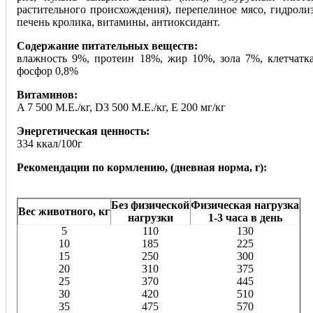
растительного происхождения), перепелиное мясо, гидроли
печень кролика, витамины, антиоксидант.
Содержание питательных веществ:
влажность 9%, протеин 18%, жир 10%, зола 7%, клетчатк
фосфор 0,8%
Витаминов:
A 7 500 М.Е./кг, D3 500 М.Е./кг, Е 200 мг/кг
Энергетическая ценность:
334 ккал/100г
Рекомендации по кормлению, (дневная норма, г):
Без физической
Физическая нагрузка
Вес животного, кг
нагрузки
1-3 часа в день
5
110
130
10
185
225
15
250
300
20
310
375
25
370
445
30
420
510
35
475
570