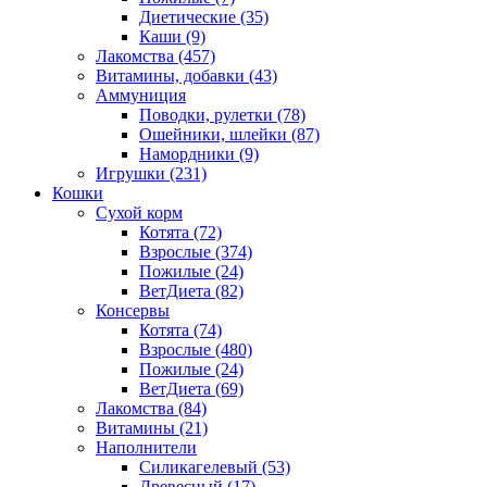
Диетические
(35)
Каши
(9)
Лакомства
(457)
Витамины, добавки
(43)
Аммуниция
Поводки, рулетки
(78)
Ошейники, шлейки
(87)
Намордники
(9)
Игрушки
(231)
Кошки
Сухой корм
Котята
(72)
Взрослые
(374)
Пожилые
(24)
ВетДиета
(82)
Консервы
Котята
(74)
Взрослые
(480)
Пожилые
(24)
ВетДиета
(69)
Лакомства
(84)
Витамины
(21)
Наполнители
Силикагелевый
(53)
Древесный
(17)