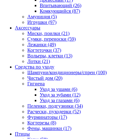
Впитывающий
(26)
Комкующийся
(87)
Амуниция
(5)
Игрушки
(97)
Аксессуары
Миски, поилки
(21)
Сумки, переноски
(59)
Лежанки
(49)
Когтеточки
(37)
Вольеры, клетки
(13)
Лотки
(21)
Средства по уходу
Шампуни/кондиционеры/спреи
(100)
Чистый дом
(20)
Гигиена
Уход за ушами
(6)
Уход за зубами
(12)
Уход за глазами
(6)
Пеленки, подгузники
(34)
Расчески, пуходерки
(52)
Фурминаторы
(17)
Когтерезы
(8)
Фены, машинки
(17)
Птицы