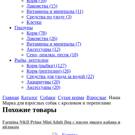
Корм
(59)
Лакомства
(15)
Витамины и минералы
(11)
Средства по уходу
(3)
Клетки
Грызуны
Корм
(78)
Лакомства
(26)
Витамины и минералы
(7)
Аксессуары
(12)
Сено, опилки. песок
(18)
Рыбы, рептилии
Корм (рыбки)
(127)
Корм (рептилии)
(26)
Средства для ухода за водой
(22)
Аквариумы
(20)
Аксессуары
(20)
Главная
Каталог
Собаки
Сухие корма
Взрослые
Наша
Марка для взрослых собак с кроликом и перепелами
Похожие товары
Farmina N&D Prime Mini Adult Dog с мясом дикого кабана и
яблоком