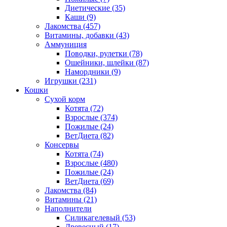
Диетические
(35)
Каши
(9)
Лакомства
(457)
Витамины, добавки
(43)
Аммуниция
Поводки, рулетки
(78)
Ошейники, шлейки
(87)
Намордники
(9)
Игрушки
(231)
Кошки
Сухой корм
Котята
(72)
Взрослые
(374)
Пожилые
(24)
ВетДиета
(82)
Консервы
Котята
(74)
Взрослые
(480)
Пожилые
(24)
ВетДиета
(69)
Лакомства
(84)
Витамины
(21)
Наполнители
Силикагелевый
(53)
Древесный
(17)