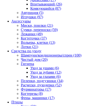
Впитывающий
(26)
Комкующийся
(87)
Амуниция
(5)
Игрушки
(97)
Аксессуары
Миски, поилки
(21)
Сумки, переноски
(59)
Лежанки
(49)
Когтеточки
(37)
Вольеры, клетки
(13)
Лотки
(21)
Средства по уходу
Шампуни/кондиционеры/спреи
(100)
Чистый дом
(20)
Гигиена
Уход за ушами
(6)
Уход за зубами
(12)
Уход за глазами
(6)
Пеленки, подгузники
(34)
Расчески, пуходерки
(52)
Фурминаторы
(17)
Когтерезы
(8)
Фены, машинки
(17)
Птицы