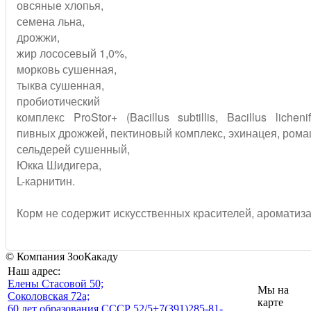
овсяные хлопья,
семена льна,
дрожжи,
жир лососевый 1,0%,
морковь сушенная,
тыква сушенная,
пробиотический
комплекс ProStor+ (Bacillus subtillis, Bacillus licheni
пивных дрожжей, пектиновый комплекс, эхинацея, рома
сельдерей сушенный,
Юкка Шидигера,
L-карнитин.
Корм не содержит искусственных красителей, ароматиз
© Компания ЗооКакаду
Наш адрес:
Eлены Стасовой 50;
Мы на
Соколовская 72а;
карте
60 лет образования СССР 52/5
+7(391)285-81-