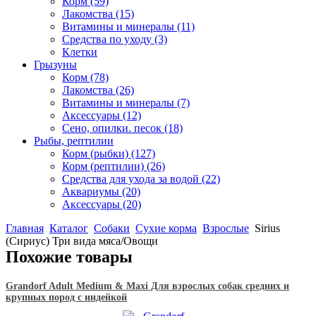
Корм
(59)
Лакомства
(15)
Витамины и минералы
(11)
Средства по уходу
(3)
Клетки
Грызуны
Корм
(78)
Лакомства
(26)
Витамины и минералы
(7)
Аксессуары
(12)
Сено, опилки. песок
(18)
Рыбы, рептилии
Корм (рыбки)
(127)
Корм (рептилии)
(26)
Средства для ухода за водой
(22)
Аквариумы
(20)
Аксессуары
(20)
Главная
Каталог
Собаки
Сухие корма
Взрослые
Sirius
(Сириус) Три вида мяса/Овощи
Похожие товары
Grandorf Adult Medium & Maxi Для взрослых собак средних и
крупных пород с индейкой