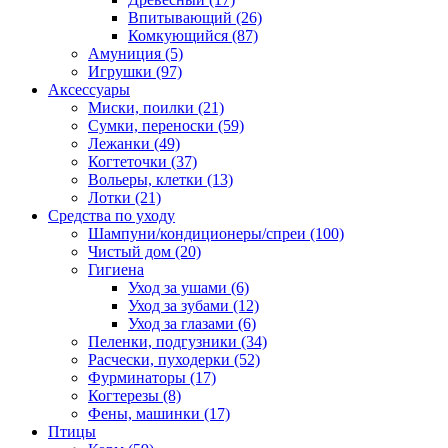
Впитывающий
(26)
Комкующийся
(87)
Амуниция
(5)
Игрушки
(97)
Аксессуары
Миски, поилки
(21)
Сумки, переноски
(59)
Лежанки
(49)
Когтеточки
(37)
Вольеры, клетки
(13)
Лотки
(21)
Средства по уходу
Шампуни/кондиционеры/спреи
(100)
Чистый дом
(20)
Гигиена
Уход за ушами
(6)
Уход за зубами
(12)
Уход за глазами
(6)
Пеленки, подгузники
(34)
Расчески, пуходерки
(52)
Фурминаторы
(17)
Когтерезы
(8)
Фены, машинки
(17)
Птицы