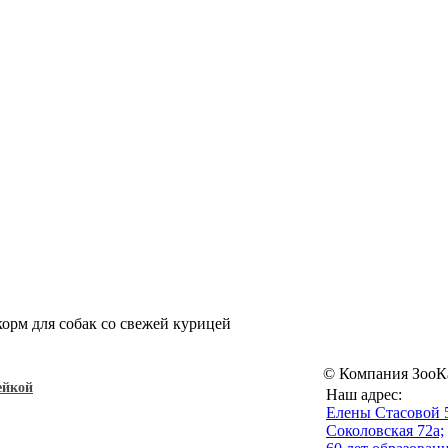
корм для собак со свежей курицей
© Компания ЗооК
ейкой
Наш адрес:
Eлены Стасовой 
Соколовская 72а;