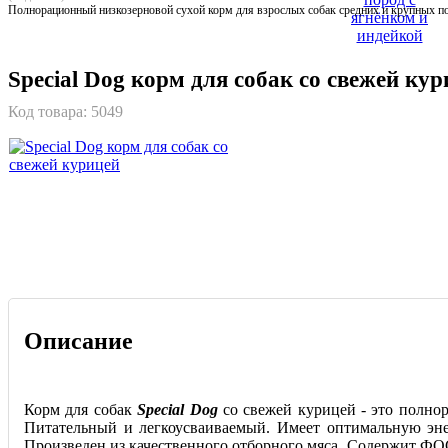
Полнорационный низкозерновой сухой корм для взрослых собак средних и крупных п
Special Dog корм для собак со свежей кур
Код товара:
5049
Описание
Корм для собак
Special Dog
со свежей курицей - это полно
Питательный и легкоусваиваемый. Имеет оптимальную эне
Произведен из качественного отборного мяса. Содержит Ф