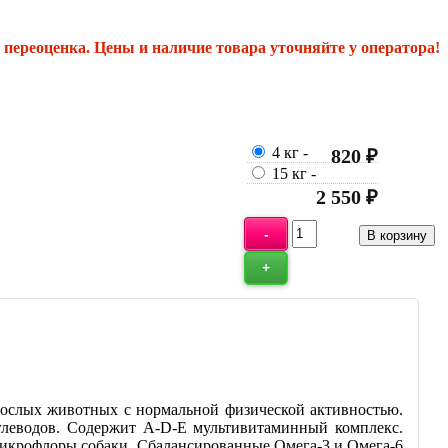
переоценка. Цены и наличие товара уточняйте у оператора!
4 кг
-
820 ₽
15 кг
-
2 550 ₽
рослых животных с нормальной физической активностью.
глеводов. Содержит A-D-E мультивитаминный комплекс.
микрофлоры собаки. Сбалансированные Омега-3 и Омега-6