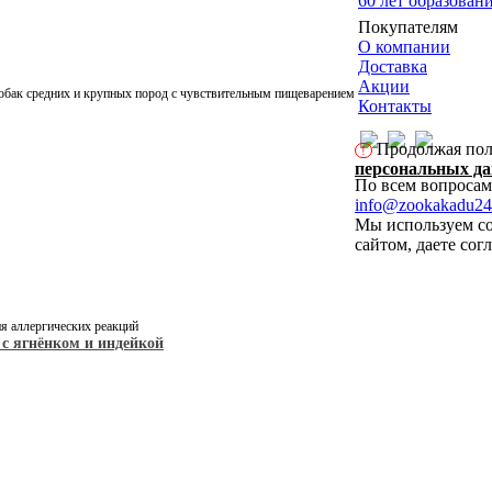
60 лет образован
Покупателям
О компании
Доставка
Акции
бак средних и крупных пород с чувствительным пищеварением
Контакты
Продолжая поль
!
персональных д
По всем вопросам
info@zookakadu24
Мы используем co
сайтом, даете сог
я аллергических реакций
с ягнёнком и индейкой