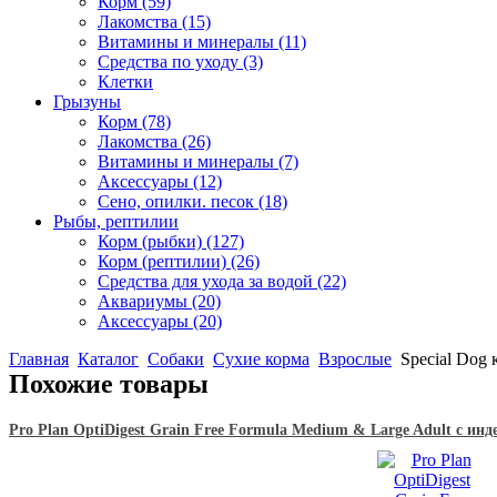
Корм
(59)
Лакомства
(15)
Витамины и минералы
(11)
Средства по уходу
(3)
Клетки
Грызуны
Корм
(78)
Лакомства
(26)
Витамины и минералы
(7)
Аксессуары
(12)
Сено, опилки. песок
(18)
Рыбы, рептилии
Корм (рыбки)
(127)
Корм (рептилии)
(26)
Средства для ухода за водой
(22)
Аквариумы
(20)
Аксессуары
(20)
Главная
Каталог
Собаки
Сухие корма
Взрослые
Special Dog 
Похожие товары
Pro Plan OptiDigest Grain Free Formula Medium & Large Adult с инд