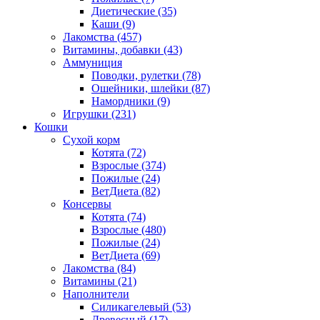
Диетические
(35)
Каши
(9)
Лакомства
(457)
Витамины, добавки
(43)
Аммуниция
Поводки, рулетки
(78)
Ошейники, шлейки
(87)
Намордники
(9)
Игрушки
(231)
Кошки
Сухой корм
Котята
(72)
Взрослые
(374)
Пожилые
(24)
ВетДиета
(82)
Консервы
Котята
(74)
Взрослые
(480)
Пожилые
(24)
ВетДиета
(69)
Лакомства
(84)
Витамины
(21)
Наполнители
Силикагелевый
(53)
Древесный
(17)