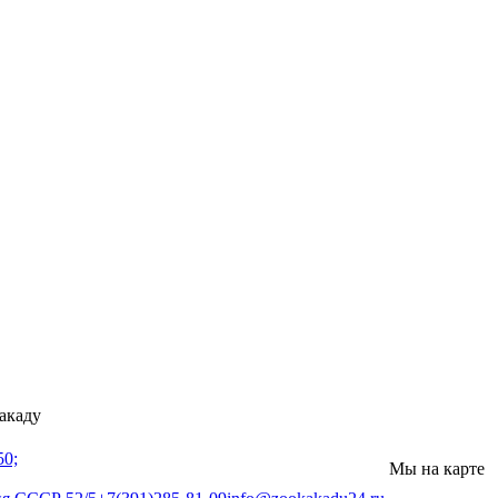
акаду
50;
Мы на карте