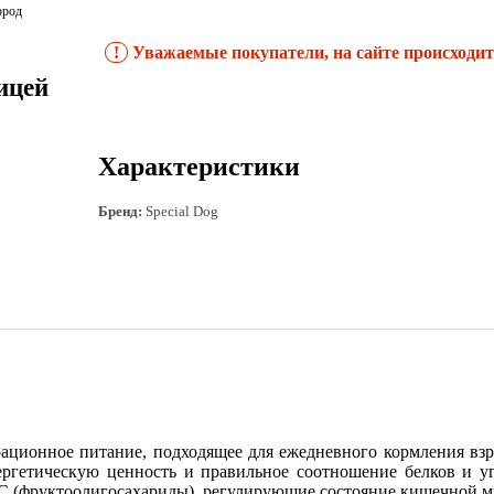
ород
!
Уважаемые покупатели, на сайте происходит 
ицей
Характеристики
Бренд:
Special Dog
рационное питание, подходящее для ежедневного кормления вз
ргетическую ценность и правильное соотношение белков и у
ОС (фруктоолигосахариды), регулирующие состояние кишечной 